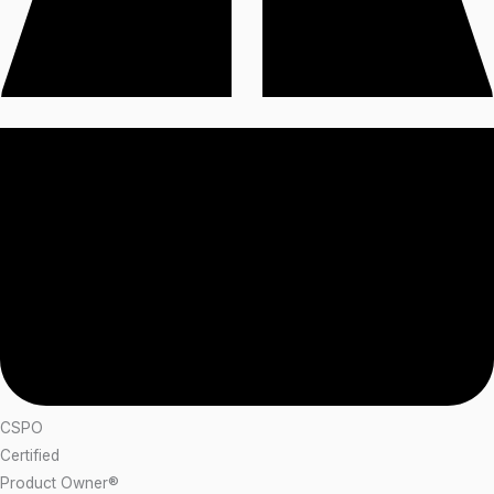
CSPO
Certified
Product Owner®