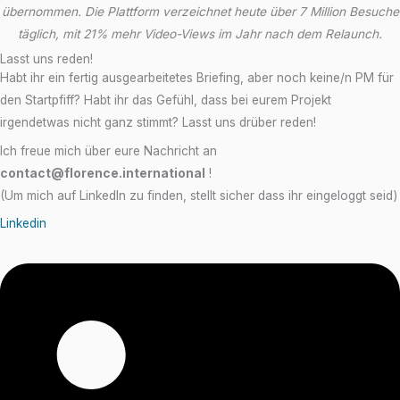
übernommen. Die Plattform verzeichnet heute über 7 Million Besuche
täglich, mit 21% mehr Video-Views im Jahr nach dem Relaunch.
Lasst uns reden!
Habt ihr ein fertig ausgearbeitetes Briefing, aber noch keine/n PM für
den Startpfiff? Habt ihr das Gefühl, dass bei eurem Projekt
irgendetwas nicht ganz stimmt? Lasst uns drüber reden!
Ich freue mich über eure Nachricht an
contact@florence.international
!
(Um mich auf LinkedIn zu finden, stellt sicher dass ihr eingeloggt seid)
Linkedin