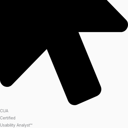
CUA
Certified
Usability Analyst™