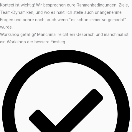
Kontext ist wichtig! Wir besprechen eure Rahmenbedingungen, Ziele,
Team-Dynamiken, und wo es hakt. Ich stelle auch unangenehme
Fragen und bohre nach, auch wenn "es schon immer so gemacht"
wurde.
Workshop gefällig? Manchmal reicht ein Gespräch und manchmal ist
ein Workshop der bessere Einstieg.