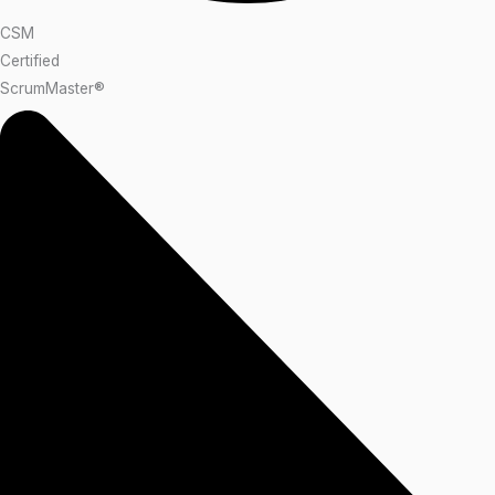
CSM
Certified
ScrumMaster®