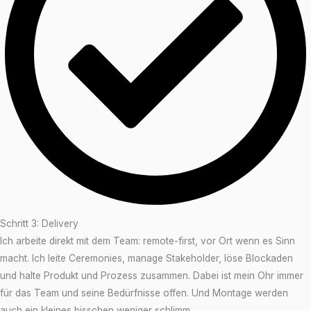
Schritt 3: Delivery
Ich arbeite direkt mit dem Team: remote-first, vor Ort wenn es Sinn
macht. Ich leite Ceremonies, manage Stakeholder, löse Blockaden
und halte Produkt und Prozess zusammen. Dabei ist mein Ohr immer
für das Team und seine Bedürfnisse offen. Und Montage werden
auch ein kleines bisschen weniger schlimm...